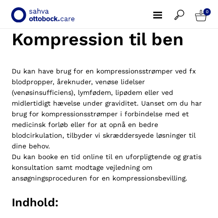
0
Kompression til ben
Du kan have brug for en
kompressionsstrømper
ved fx
blodpropper,
åreknuder
,
venøse lidelser
(venøsinsufficiens),
lymfødem
,
lipødem
eller ved
midlertidigt hævelse under graviditet. Uanset om du har
brug for kompressionsstrømper i forbindelse med et
medicinsk forløb eller for at opnå en bedre
blodcirkulation, tilbyder vi skræddersyede løsninger til
dine behov.
Du kan booke en tid online til en uforpligtende og gratis
konsultation samt modtage vejledning om
ansøgningsproceduren for en kompressionsbevilling.
Indhold: