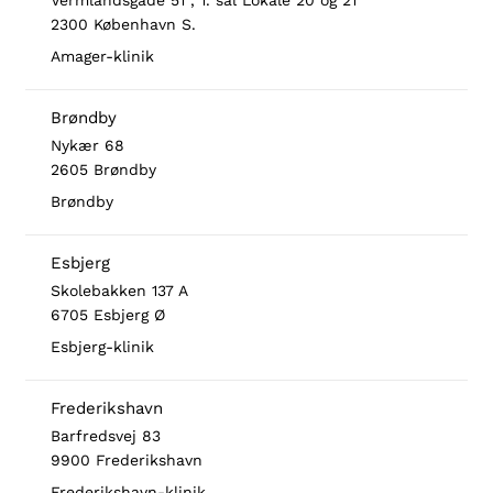
Vermlandsgade 51 , 1. sal Lokale 20 og 21
2300 København S.
Amager-klinik
Brøndby
Nykær 68
2605 Brøndby
Brøndby
Esbjerg
Skolebakken 137 A
6705 Esbjerg Ø
Esbjerg-klinik
Frederikshavn
Barfredsvej 83
9900 Frederikshavn
Frederikshavn-klinik