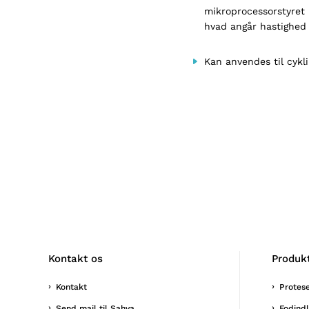
mikroprocessorstyret k
hvad angår hastighed 
Kan anvendes til cykl
Kontakt os
Produk
Kontakt
Protes
Send mail til Sahva
Fodind