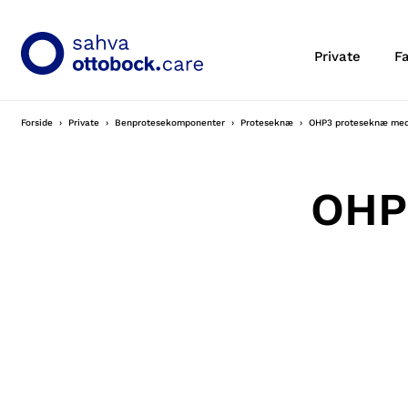
Private
F
Forside
Private
Benprotesekomponenter
Proteseknæ
OHP3 proteseknæ med
OHP