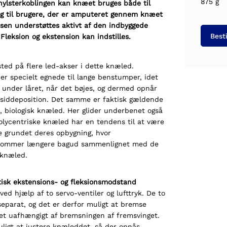
875 g
hylsterkoblingen kan knæet bruges både til
g til brugere, der er amputeret gennem knæet
fasen understøttes aktivt af den indbyggede
Best
Fleksion og ekstension kan indstilles.
ted på flere led-akser i dette knæled.
er specielt egnede til lange benstumper, idet
 under låret, når det bøjes, og dermed opnår
siddeposition. Det samme er faktisk gældende
t, biologisk knæled. Her glider underbenet også
olycentriske knæled har en tendens til at være
e grundet deres opbygning, hvor
kommer længere bagud sammenlignet med de
 knæled.
sk ekstensions- og fleksionsmodstand
ved hjælp af to servo-ventiler og lufttryk. De to
separat, og det er derfor muligt at bremse
et uafhængigt af bremsningen af fremsvinget.
uligt at justere knæleddet, så der opnås