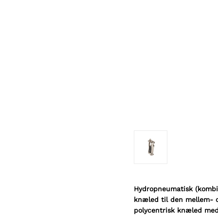
Hydropneumatisk (kombin
knæled til den mellem- o
polycentrisk knæled med 