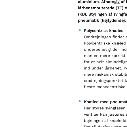
aluminium. Afhængig af 
lårbenamputerede (TF) o
(KD). Styringen af sving
pneumatik (højtydende). 
Polycentrisk knæled
Omdrejningen finder s
Polycentriske knæled 
underbenet glider ind
man en mere korrekt 
for et helt almindelig
ind under lårbenet. P
mere mekanisk stabil
omdrejningspunktet 
fleste monocentriske
Knæled med pneumati
Her styres svingfasen 
ventiler kan justeres 
bøjningen af knæledd
Det vil derfor være m