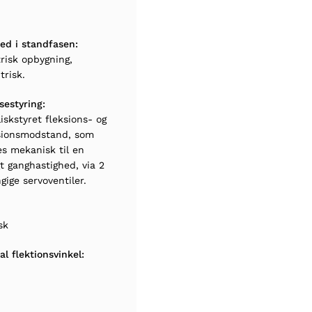
ed i standfasen:
isk opbygning,
trisk.
sestyring:
iskstyret fleksions- og
sionsmodstand, som
les mekanisk til en
gt ganghastighed, via 2
ige servoventiler.
sk
l flektionsvinkel: