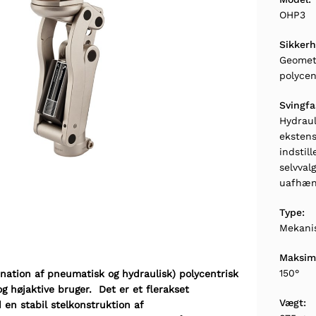
OHP3
Sikkerh
Geometr
polycen
Svingfa
Hydraul
eksten
indstil
selvval
uafhæng
Type:
Mekani
Maksima
150°
ation af pneumatisk og hydraulisk) polycentrisk
g højaktive bruger. Det er et flerakset
Vægt:
en stabil stelkonstruktion af