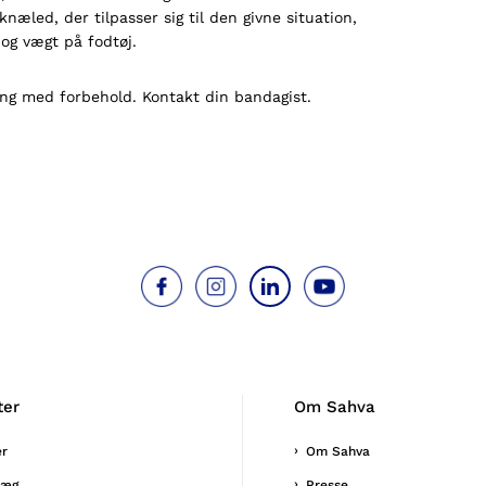
næled, der tilpasser sig til den givne situation,
og vægt på fodtøj.
ing med forbehold. Kontakt din bandagist.
ter
Om Sahva
er
Om Sahva
læg
Presse