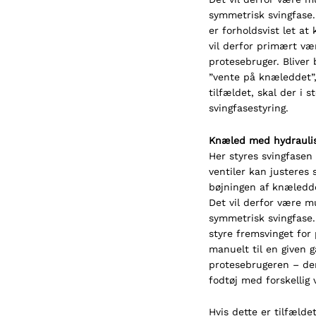
symmetrisk svingfase
er forholdsvist let at
vil derfor primært væ
protesebruger. Bliver 
”vente på knæleddet”,
tilfældet, skal der i
svingfasestyring.
Knæled med hydraulis
Her styres svingfasen 
ventiler kan justeres 
bøjningen af knæledd
Det vil derfor være m
symmetrisk svingfase.
styre fremsvinget for
manuelt til en given 
protesebrugeren – de
fodtøj med forskellig 
Hvis dette er tilfælde