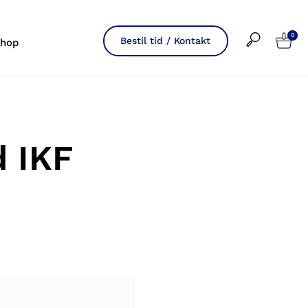
0
Bestil tid / Kontakt
hop
 IKF