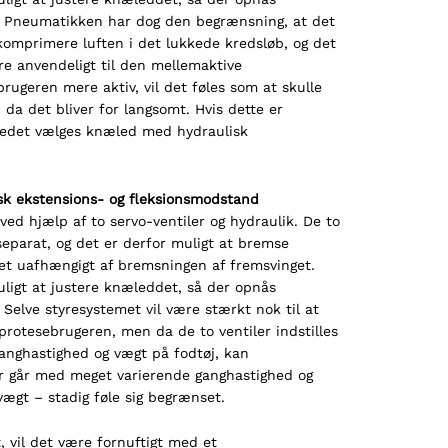
. Pneumatikken har dog den begrænsning, at det
 komprimere luften i det lukkede kredsløb, og det
re anvendeligt til den mellemaktive
brugeren mere aktiv, vil det føles som at skulle
 da det bliver for langsomt. Hvis dette er
 stedet vælges knæled med hydraulisk
k ekstensions- og fleksionsmodstand
ved hjælp af to servo-ventiler og hydraulik. De to
separat, og det er derfor muligt at bremse
et uafhængigt af bremsningen af fremsvinget.
uligt at justere knæleddet, så der opnås
 Selve styresystemet vil være stærkt nok til at
 protesebrugeren, men da de to ventiler indstilles
ganghastighed og vægt på fodtøj, kan
r går med meget varierende ganghastighed og
vægt – stadig føle sig begrænset.
t, vil det være fornuftigt med et