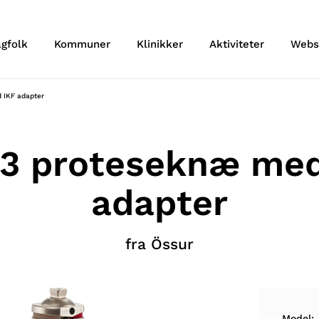
agfolk
Kommuner
Klinikker
Aktiviteter
Webs
 IKF adapter
3 proteseknæ med
adapter
fra Össur
Model: