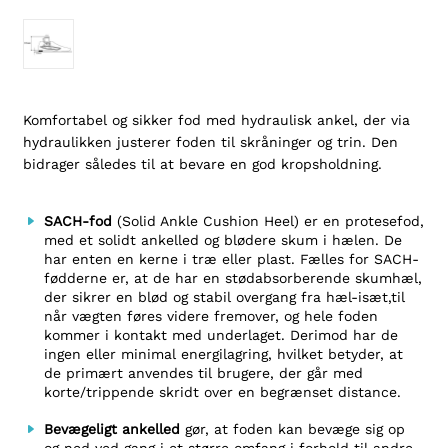
Komfortabel og sikker fod med hydraulisk ankel, der via
hydraulikken justerer foden til skråninger og trin. Den
bidrager således til at bevare en god kropsholdning.
SACH-fod
(Solid Ankle Cushion Heel) er en protesefod,
med et solidt ankelled og blødere skum i hælen. De
har enten en kerne i træ eller plast. Fælles for SACH-
fødderne er, at de har en stødabsorberende skumhæl,
der sikrer en blød og stabil overgang fra hæl-isæt,til
når vægten føres videre fremover, og hele foden
kommer i kontakt med underlaget. Derimod har de
ingen eller minimal energilagring, hvilket betyder, at
de primært anvendes til brugere, der går med
korte/trippende skridt over en begrænset distance.
Bevægeligt ankelled
gør, at foden kan bevæge sig op