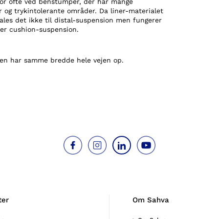
for ofte ved benstumper, der har mange
og trykintolerante områder. Da liner-materialet
ales det ikke til distal-suspension men fungerer
er cushion-suspension.
ren har samme bredde hele vejen op.
ter
Om Sahva