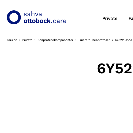
Private
F
Forside
Private
Benprotesekomponenter
Linere til benproteser
6Y522 Uneo 
6Y52