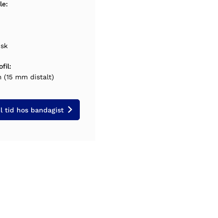
le:
isk
fil:
(15 mm distalt)
il tid hos bandagist