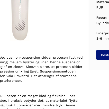
Materia
PUR
Facon:
Cylindr
Linerpro
3-6 mm 
Best
Ved cushion-suspension sidder protesen fast ved
idning) mellem hylster og liner. Denne suspension
g af en sleeve. Sleeven sikrer, at protesen sidder
mpression omkring låret. Suspensionsmetoden
den vakuumventil. Det afhænger af stumpens
 præferencer.
R Lineren er en meget blød og fleksibel liner
er. I praksis betyder det, at materialet flytter
øjt tryk til områder med mindre tryk. Denne