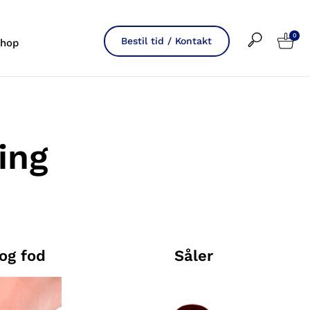
0
Bestil tid / Kontakt
hop
ing
 og fod
Såler