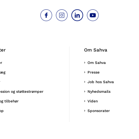
ter
Om Sahva
er
Om Sahva
læg
Presse
r
Job hos Sahva
ssion og støttestrømper
Nyhedsmails
og tilbehør
Viden
op
Sponsorater