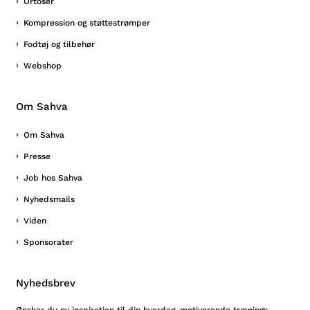
Ortoser
Kompression og støttestrømper
Fodtøj og tilbehør
Webshop
Om Sahva
Om Sahva
Presse
Job hos Sahva
Nyhedsmails
Viden
Sponsorater
Nyhedsbrev
Ønsker du ny inspiration til din hverdag, motiverende trænings