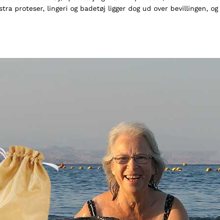
ra proteser, lingeri og badetøj ligger dog ud over bevillingen, o