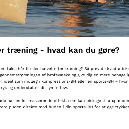
r træning - hvad kan du gøre?
em føles hårdt eller hævet efter træning? Så prøv de kvadratiske
e gennemstrømningen af lymfevæske og give dig en mere behagelig
r ideel som indlæg i kompressions-BH eller en sports-BH – hvo
ryk og understøtter dit lymfeflow.
ade har en let masserende effekt, som kan bidrage til afspændin
cere puden direkte mod huden i din sports-BH for at øge trykke