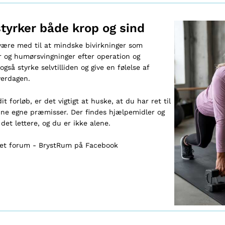
tyrker både krop og sind
 være med til at mindske bivirkninger som
 og humørsvingninger efter operation og
gså styrke selvtilliden og give en følelse af
verdagen.
t forløb, er det vigtigt at huske, at du har ret til
ine egne præmisser. Der findes hjælpemidler og
det lettere, og du er ikke alene.
kket forum -
BrystRum på Facebook