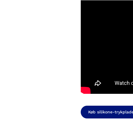
Køb silikone-trykplader