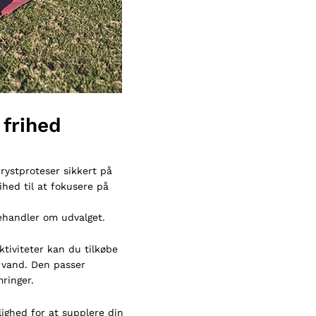
frihed
brystproteser sikkert på
hed til at fokusere på
behandler om udvalget.
ktiviteter kan du
tilkøbe
i vand. Den passer
mringer.
ighed for at supplere din