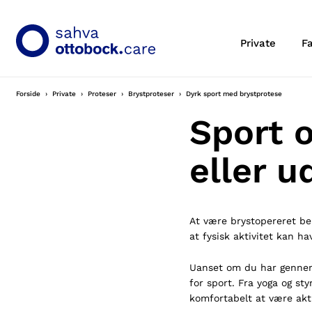
Private
F
Forside
Private
Proteser
Brystproteser
Dyrk sport med brystprotese
Sport o
eller u
At være brystopereret beh
at fysisk aktivitet kan ha
Uanset om du har gennemg
for sport. Fra yoga og sty
komfortabelt at være akti