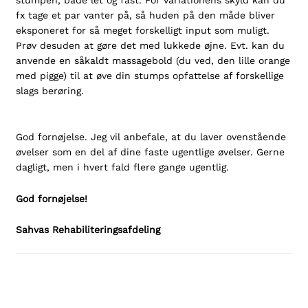
stumpen, både let og fast. For variationens skyld kan du
fx tage et par vanter på, så huden på den måde bliver
eksponeret for så meget forskelligt input som muligt.
Prøv desuden at gøre det med lukkede øjne. Evt. kan du
anvende en såkaldt massagebold (du ved, den lille orange
med pigge) til at øve din stumps opfattelse af forskellige
slags berøring.
God fornøjelse. Jeg vil anbefale, at du laver ovenstående
øvelser som en del af dine faste ugentlige øvelser. Gerne
dagligt, men i hvert fald flere gange ugentlig.
God fornøjelse!
Sahvas Rehabiliteringsafdeling