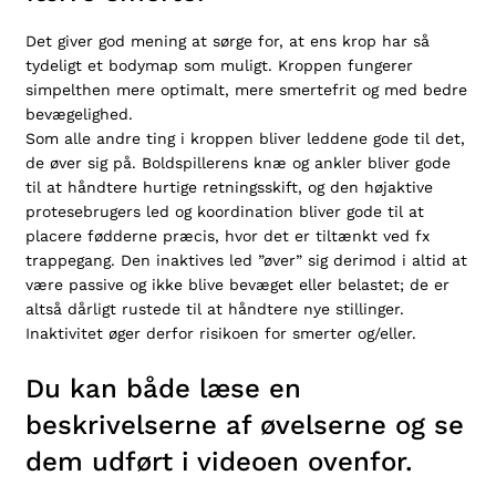
Det giver god mening at sørge for, at ens krop har så
tydeligt et bodymap som muligt. Kroppen fungerer
simpelthen mere optimalt, mere smertefrit og med bedre
bevægelighed.
Som alle andre ting i kroppen bliver leddene gode til det,
de øver sig på. Boldspillerens knæ og ankler bliver gode
til at håndtere hurtige retningsskift, og den højaktive
protesebrugers led og koordination bliver gode til at
placere fødderne præcis, hvor det er tiltænkt ved fx
trappegang. Den inaktives led ”øver” sig derimod i altid at
være passive og ikke blive bevæget eller belastet; de er
altså dårligt rustede til at håndtere nye stillinger.
Inaktivitet øger derfor risikoen for smerter og/eller.
Du kan både læse en
beskrivelserne af øvelserne og se
dem udført i videoen ovenfor.