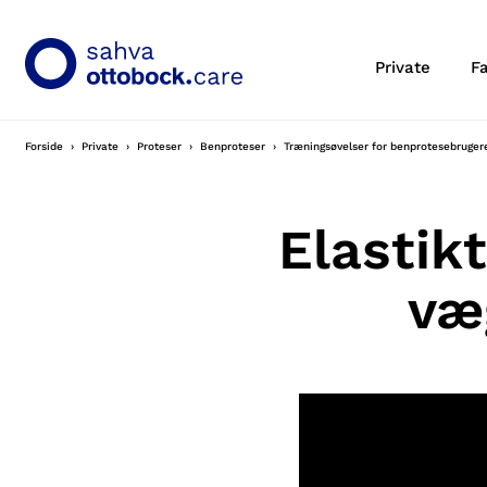
Private
F
Forside
Private
Proteser
Benproteser
Træningsøvelser for benprotesebruge
Elastik
væ