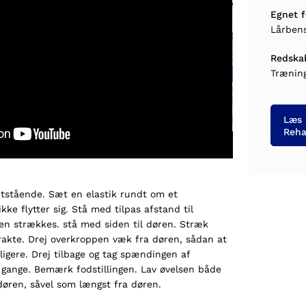
Egnet f
Lårben
Redska
Træning
Læs 
Reha
dtstående. Sæt en elastik rundt om et
kke flytter sig. Stå med tilpas afstand til
en strækkes. stå med siden til døren. Stræk
rakte. Drej overkroppen væk fra døren, sådan at
ligere. Drej tilbage og tag spændingen af
5 gange. Bemærk fodstillingen. Lav øvelsen både
ren, såvel som længst fra døren.