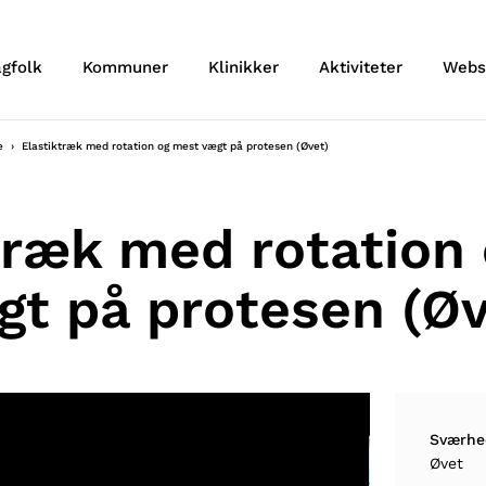
agfolk
Kommuner
Klinikker
Aktiviteter
Webs
re
Elastiktræk med rotation og mest vægt på protesen (Øvet)
træk med rotation
gt på protesen (Øv
Sværhe
Øvet