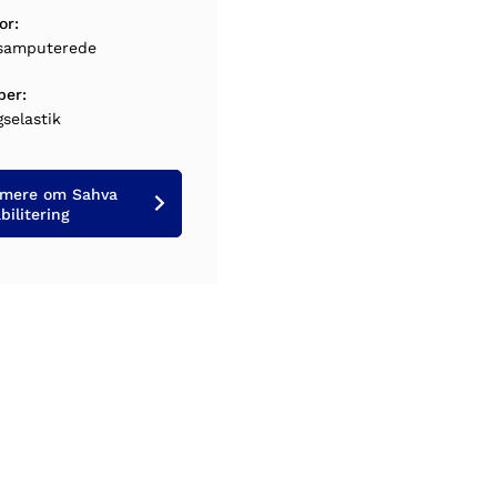
or:
samputerede
ber:
selastik
mere om Sahva
bilitering