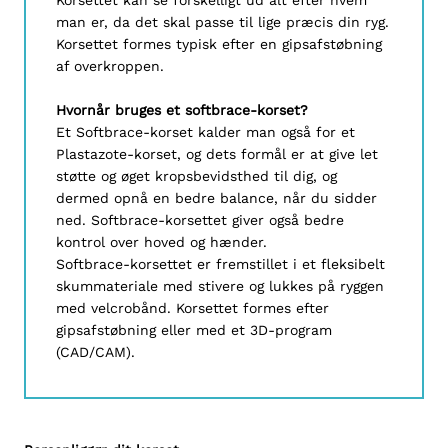
Korsettet kan se forskelligt ud alt efter hvem
man er, da det skal passe til lige præcis din ryg.
Korsettet formes typisk efter en gipsafstøbning
af overkroppen.
Hvornår bruges et softbrace-korset?
Et Softbrace-korset kalder man også for et
Plastazote-korset, og dets formål er at give let
støtte og øget kropsbevidsthed til dig, og
dermed opnå en bedre balance, når du sidder
ned. Softbrace-korsettet giver også bedre
kontrol over hoved og hænder.
Softbrace-korsettet er fremstillet i et fleksibelt
skummateriale med stivere og lukkes på ryggen
med velcrobånd. Korsettet formes efter
gipsafstøbning eller med et 3D-program
(CAD/CAM).