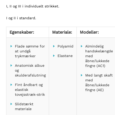
I, II og III i individuelt strikket.
I og II i standard.
Egenskaber:
Materiale:
Modeller:
Flade sømme for
Polyamid
Almindelig
at undgå
handskelængde
Elastane
trykmærker
med
åbne/lukkede
Anatomisk albue
fingre (AC1)
og
skulderafslutning
Med langt skaft
med
Fint åndbart og
åbne/lukkede
elastisk
fingre (AE)
tovejsstræk-strik
Slidstærkt
materiale