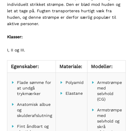
individuelt strikket strømpe. Den er blød mod huden og
let at tage på. Fugten transporteres hurtigt væk fra
huden, og denne strømpe er derfor særlig populær til
aktive personer.
Klasser:
I, II og III.
Egenskaber:
Materiale:
Modeller:
Flade sømme for
Polyamid
Armstrømpe
at undgå
med
Elastane
trykmærker
selvhold
(CG)
Anatomisk albue
og
Armstrømpe
skulderafslutning
med
selvhold og
Fint åndbart og
skrå