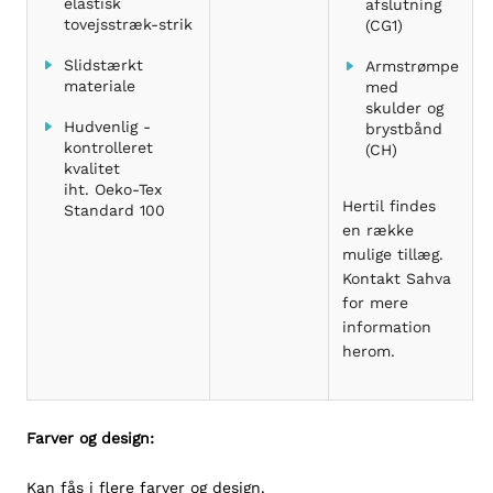
elastisk
afslutning
tovejsstræk-strik
(CG1)
Slidstærkt
Armstrømpe
materiale
med
skulder og
Hudvenlig -
brystbånd
kontrolleret
(CH)
kvalitet
iht. Oeko-Tex
Hertil findes
Standard 100
en række
mulige tillæg.
Kontakt Sahva
for mere
information
herom.
Farver og design:
Kan fås i flere farver og design.