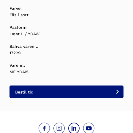
Farve:
Fås i sort
Pasform:
Læst L / YDAW
Sahva varenr.:
17229
Varenr.:
ME YDA15
Bestil tid