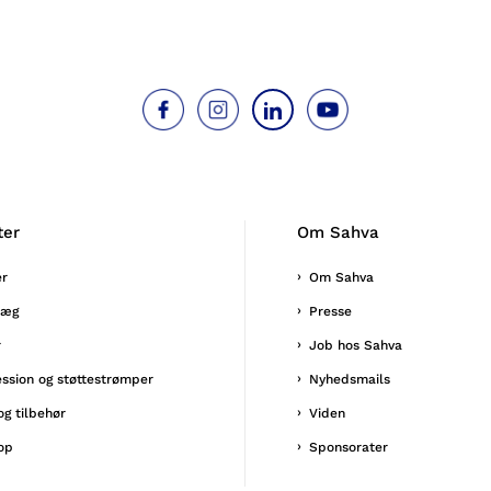
ter
Om Sahva
er
Om Sahva
læg
Presse
r
Job hos Sahva
ssion og støttestrømper
Nyhedsmails
og tilbehør
Viden
op
Sponsorater