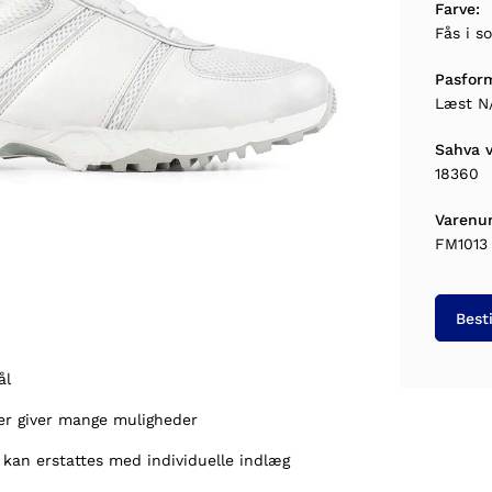
Farve:
Fås i so
Pasfor
Læst N
Sahva v
18360
Varenu
FM1013
Besti
sål
per giver mange muligheder
 kan erstattes med individuelle indlæg