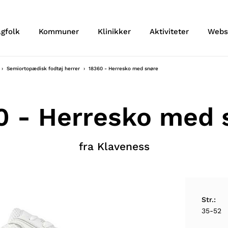
agfolk
Kommuner
Klinikker
Aktiviteter
Webs
Semiortopædisk fodtøj herrer
18360 - Herresko med snøre
0 - Herresko med 
fra Klaveness
Str.:
35-52