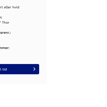
rt eller hvid
m:
/ Thor
arenr.:
mmer:
l tid