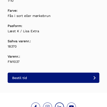
1-10
Farve:
Fås i sort eller mørkebrun
Pasform:
Læst K / Lisa Extra
Sahva varenr.:
18370
Varenr.:
FM1037
Bestil tid