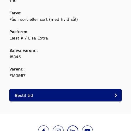
1-10
Farve:
Fås i sort eller sort (med hvid sål)
Pasform:
Læst K / Lisa Extra
Sahva varenr.:
18345
Varenr.:
FM0987
Bestil tid