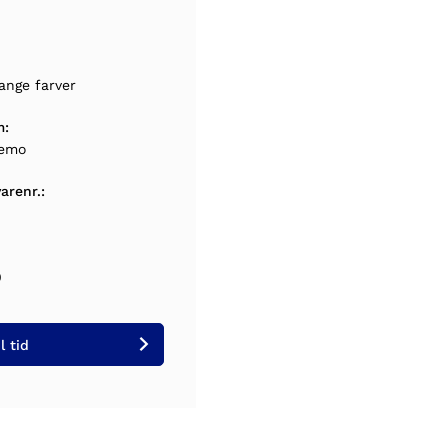
ange farver
m:
emo
arenr.:
0
l tid