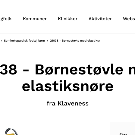
agfolk
Kommuner
Klinikker
Aktiviteter
Webs
Semiortopædisk fodtøj børn
21038 - Børnestøvle med elastiksnøre
38 - Børnestøvle
elastiksnøre
fra Klaveness
Str: