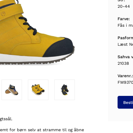
20-44
Farve:
Fås i m
Pasfor
Læst N
Sahva v
21038
Varenr.:
FM937
Besti
gtssål.
nemt for børn selv at stramme til og åbne