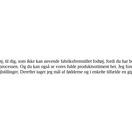
 til dig, som ikke kan anvende fabriksfremstillet fodtøj, fordi du har be
e processen. Og du kan også se vores fulde produktsortiment her. Jeg for
illinger. Derefter tager jeg mål af fødderne og i enkelte tilfælde en gips