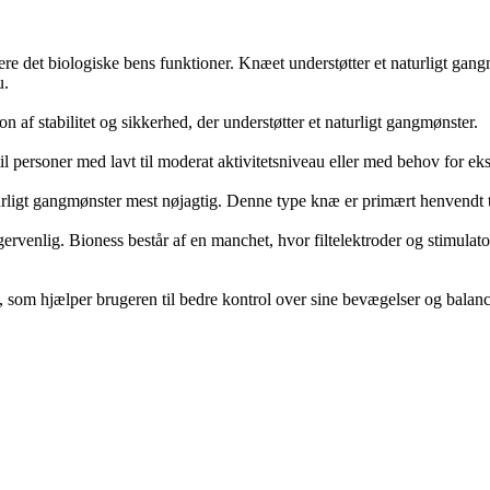
piere det biologiske bens funktioner. Knæet understøtter et naturligt g
u.
af stabilitet og sikkerhed, der understøtter et naturligt gangmønster.
il personer med lavt til moderat aktivitetsniveau eller med behov for ek
rligt gangmønster mest nøjagtig. Denne type knæ er primært henvendt til
rvenlig. Bioness består af en manchet, hvor filtelektroder og stimulator
t, som hjælper brugeren til bedre kontrol over sine bevægelser og balanc