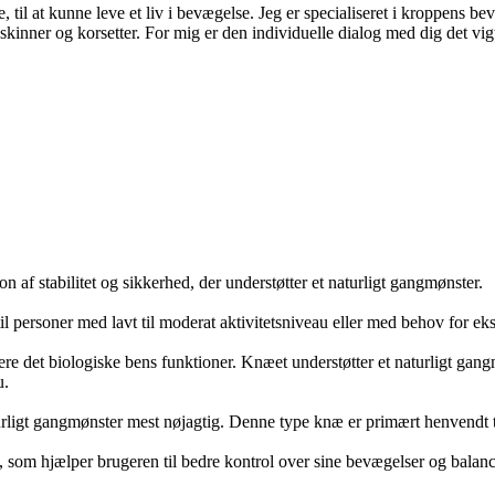
, til at kunne leve et liv i bevægelse. Jeg er specialiseret i kroppens 
inner og korsetter. For mig er den individuelle dialog med dig det vigt
af stabilitet og sikkerhed, der understøtter et naturligt gangmønster.
il personer med lavt til moderat aktivitetsniveau eller med behov for ek
piere det biologiske bens funktioner. Knæet understøtter et naturligt g
u.
rligt gangmønster mest nøjagtig. Denne type knæ er primært henvendt til
t, som hjælper brugeren til bedre kontrol over sine bevægelser og balanc