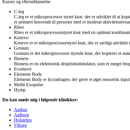
Kurser og efteruddannelse
C-leg
C-leg er et mikroprocessor styret knæ, der er udviklet til at ko
er primært henvendt til personer med et moderat aktivitetsnivea
Rheo
Rheo er et mikroprocessorstyret knæ med en optimal kombination 
Kenevo
Kenevo er et mikroprocessorstyret knæ, der er særligt udviklet t
Genium
Genium er det mikroprocessor styrede knæ, der kopierer et natu
Bioness
Bioness er en elektronisk dropfodsstimulator, som er meget bruge
Evomove
Elements Body
Elements Body er lycradragter, der giver et øget sensorisk inpu
Mollii Exopulse
Hymp
Du kan møde mig i følgende klinikker:
Aarhus
Aalborg
Holstebro
Viborg