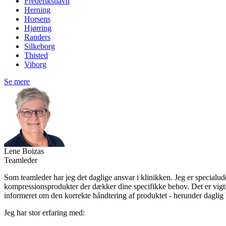
Frederikshavn
Herning
Horsens
Hjørring
Randers
Silkeborg
Thisted
Viborg
Se mere
Lene Boizas
Teamleder
Som teamleder har jeg det daglige ansvar i klinikken. Jeg er specialudd
kompressionsprodukter der dækker dine specifikke behov. Det er vigtigt
informeret om den korrekte håndtering af produktet - herunder daglig 
Jeg har stor erfaring med: