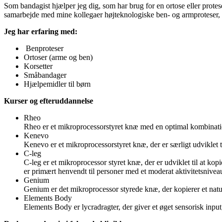
Som bandagist hjælper jeg dig, som har brug for en ortose eller protese
samarbejde med mine kollegaer højteknologiske ben- og armproteser, sk
Jeg har erfaring med:
Benproteser
Ortoser (arme og ben)
Korsetter
Småbandager
Hjælpemidler til børn
Kurser og efteruddannelse
Rheo
Rheo er et mikroprocessorstyret knæ med en optimal kombination 
Kenevo
Kenevo er et mikroprocessorstyret knæ, der er særligt udviklet t
C-leg
C-leg er et mikroprocessor styret knæ, der er udviklet til at ko
er primært henvendt til personer med et moderat aktivitetsnivea
Genium
Genium er det mikroprocessor styrede knæ, der kopierer et natu
Elements Body
Elements Body er lycradragter, der giver et øget sensorisk inpu